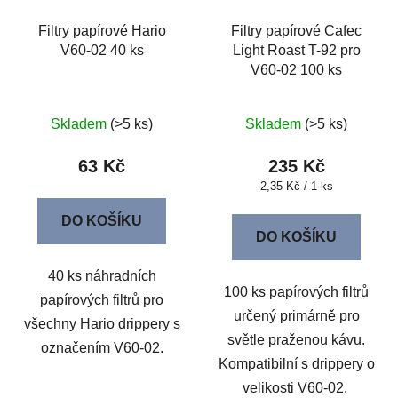
Filtry papírové Hario
Filtry papírové Cafec
V60-02 40 ks
Light Roast T-92 pro
V60-02 100 ks
Skladem
(>5 ks)
Skladem
(>5 ks)
63 Kč
235 Kč
Měrná
2,35 Kč / 1 ks
cena:
DO KOŠÍKU
DO KOŠÍKU
40 ks náhradních
100 ks papírových filtrů
papírových filtrů pro
určený primárně pro
všechny Hario drippery s
světle praženou kávu.
označením V60-02.
Kompatibilní s drippery o
velikosti V60-02.