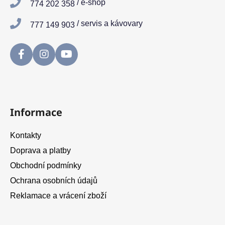
/ e-shop
774 202 358
í
/ servis a kávovary
777 149 903
Informace
Kontakty
Doprava a platby
Obchodní podmínky
Ochrana osobních údajů
Reklamace a vrácení zboží