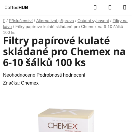
Přejít
Hledat
NÁKUP
na
obsah
KOŠÍK
Domů
/
Příslušenství
/
Alternativní příprava
/
Ostatní vybavení
/
Filtry na
kávu
/
Filtry papírové kulaté skládané pro Chemex na 6-10 šálků
100 ks
Filtry papírové kulaté
skládané pro Chemex na
6-10 šálků 100 ks
Průměrné
Neohodnoceno
Podrobnosti hodnocení
hodnocení
Značka:
Chemex
produktu
je
0,0
z
5
hvězdiček.