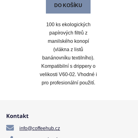
DO KOŠÍKU
100 ks ekologických
papírových filtrů z
manilského konopí
(vlákna z listů
banánovníku textilního).
Kompatibilní s drippery o
velikosti V60-02. Vhodné i
pro profesionální použití.
Z
á
Kontakt
p
a
info@coffeehub.cz
t