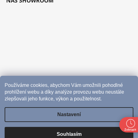
NÁŠ SHOWROOM
Používáme cookies, abychom Vám umožnili pohodlné
prohlížení webu a díky analýze provozu webu neustále
zlepšovali jeho funkce, výkon a použitelnost.
Nastavení
Vytvořil Shoptet
Zobrazit
Souhlasím
Copyright 2026
CoffeeHub
. Všechna práva vyhrazena.