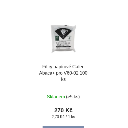
Filtry papírové Cafec
Abaca+ pro V60-02 100
ks
Skladem
(>5 ks)
270 Kč
Měrná
2,70 Kč / 1 ks
cena: