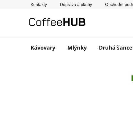
Přejít
Kontakty
Doprava a platby
Obchodní pod
na
obsah
Kávovary
Mlýnky
Druhá šanc
P
o
s
t
r
a
n
n