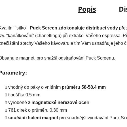
Popis
Di
Kvalitní "sítko"
Puck Screen
zdokonaluje distribuci vody
přes
tzv. "kanálkování" (chanellingu) při extrakci Vašeho espressa. P
znečištění sprchy Vašeho kávovaru a tím Vám usnadňuje jeho či
Obsahuje magnet, pro snažší odstraňování Puck Screenu.
Parametry:
vhodný do páky o vnitřním
průměru 58-58,4 mm
tloušťka 0,5 mm
vyrobené
z magnetické nerezové oceli
761
direk o průměru 0,30 mm
součástí balení magnet
pro snadnější vyndavání Puck Sc