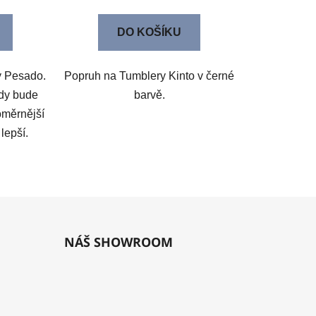
DO KOŠÍKU
y Pesado.
Popruh na Tumblery Kinto v černé
ody bude
barvě.
oměrnější
 lepší.
NÁŠ SHOWROOM