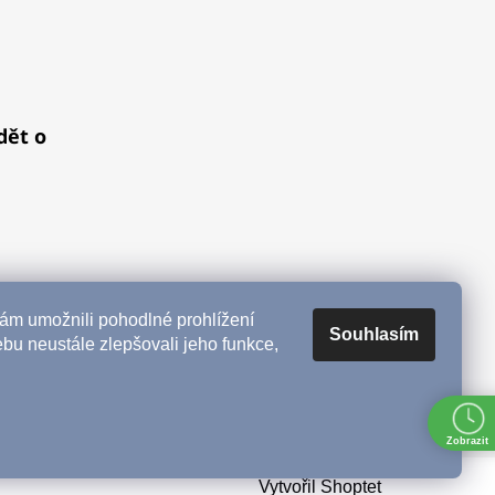
dět o
m umožnili pohodlné prohlížení
Souhlasím
bu neustále zlepšovali jeho funkce,
Zobrazit
Vytvořil Shoptet