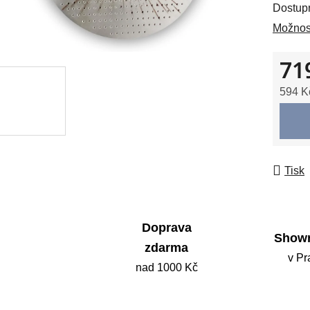
Dostup
5
Možnost
hvězdič
71
594 K
Měrná
Tisk
Doprava
Show
zdarma
v Pr
nad 1000 Kč