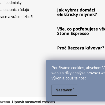
ní podmínky
Jak vybrat domácí
a osobních údajů
elektrický mlýnek?
ace a vrácení zboží
Vše, co potřebujete vě
Stone Espresso
Proč Bezzera kávovar?
Čištění vs. odvápnění
kávovaru
Používáme cookies, abychom Vá
webu a díky analýze provozu we
výkon a použitelnost.
ARCHIV
Nastavení
razena.
Upravit nastavení cookies