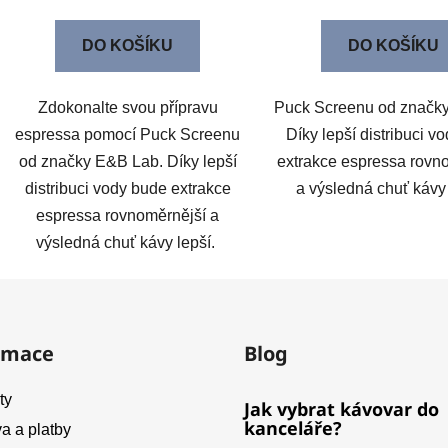
DO KOŠÍKU
DO KOŠÍKU
Zdokonalte svou přípravu
Puck Screenu od značk
espressa pomocí Puck Screenu
Díky lepší distribuci v
od značky E&B Lab. Díky lepší
extrakce espressa rovn
distribuci vody bude extrakce
a výsledná chuť kávy
espressa rovnoměrnější a
výsledná chuť kávy lepší.
rmace
Blog
ty
Jak vybrat kávovar do
kanceláře?
a a platby