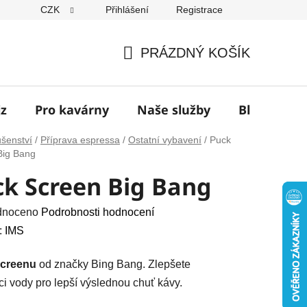
CZK
Přihlášení
Registrace
í
PRÁZDNÝ KOŠÍK
NÁKUPNÍ
KOŠÍK
jz
Pro kavárny
Naše služby
Blog
Z
ušenství
/
Příprava espressa
/
Ostatní vybavení
/
Puck
Big Bang
ck Screen Big Bang
né
dnoceno
Podrobnosti hodnocení
ení
:
IMS
u
creenu
od značky Bing Bang. Zlepšete
uci vody pro lepší výslednou chuť kávy.