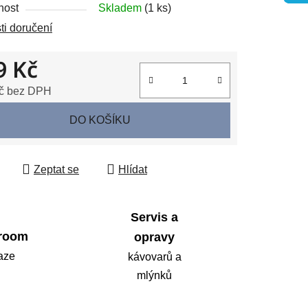
nost
Skladem
(1 ks)
i doručení
ek.
9 Kč
č bez DPH
 cena:
DO KOŠÍKU
Zeptat se
Hlídat
Servis a
room
opravy
aze
kávovarů a
mlýnků