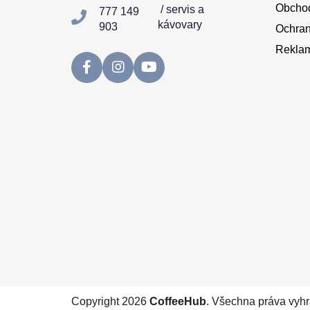
Obchod
/ servis a
777 149
kávovary
903
Ochran
Reklam
Copyright 2026
CoffeeHub
. Všechna práva vyh