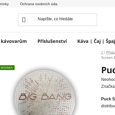
mínky
Ochrana osobních údajů
Reklamace a vrácení zbož
e kávovarům
Příslušenství
Káva | Čaj | Špa
Domů
/
Přísl
Screen 
Pu
NOVINKA
Průměr
Neoho
hodnoc
Značka
produkt
Puck S
je
distrib
0,0
z