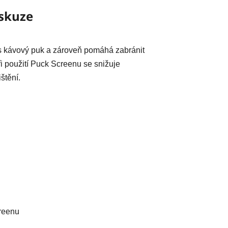
skuze
 kávový puk a zároveň pomáhá zabránit
ři použití Puck Screenu se snižuje
štění.
reenu