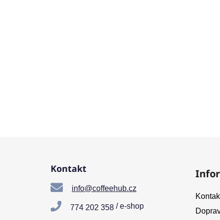
Z
á
Kontakt
Info
p
a
info@coffeehub.cz
Kontak
t
/ e-shop
774 202 358
Doprav
í