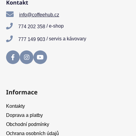
Kontakt
p
a
info@coffeehub.cz
t
/ e-shop
774 202 358
í
/ servis a kávovary
777 149 903
Informace
Kontakty
Doprava a platby
Obchodní podmínky
Ochrana osobních údajů