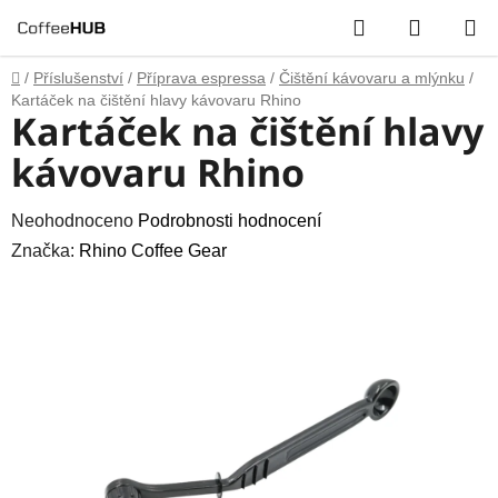
Přejít
Hledat
NÁKUP
na
obsah
KOŠÍK
Domů
/
Příslušenství
/
Příprava espressa
/
Čištění kávovaru a mlýnku
/
Kartáček na čištění hlavy kávovaru Rhino
Kartáček na čištění hlavy
kávovaru Rhino
Průměrné
Neohodnoceno
Podrobnosti hodnocení
hodnocení
Značka:
Rhino Coffee Gear
produktu
je
0,0
z
5
hvězdiček.