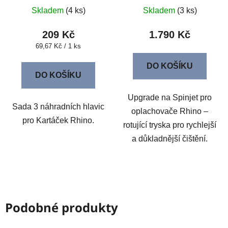
Skladem
(4 ks)
Skladem
(3 ks)
209 Kč
1.790 Kč
Měrná
69,67 Kč / 1 ks
cena:
DO KOŠÍKU
DO KOŠÍKU
Upgrade na Spinjet pro
Sada 3 náhradních hlavic
oplachovače Rhino –
pro Kartáček Rhino.
rotující tryska pro rychlejší
a důkladnější čištění.
Podobné produkty