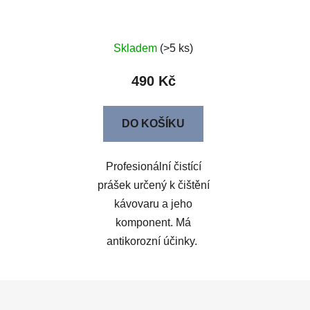
Skladem
(>5 ks)
490 Kč
DO KOŠÍKU
Profesionální čistící
prášek určený k čištění
kávovaru a jeho
komponent. Má
antikorozní účinky.
Z
á